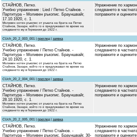
СТАЙНОВ, Петко.
Упражнение по хармон
Учебно упражнение : Lied / Петко Стайнов. -
следването в частната
Партитура – Моливен ръкопис. Брауншвайг,
поправките и оценките
17.10.1920, с. 1.
Моливен нотен ръкопис от ръката на брата на Петко
Стайнов, Захари, който го е придлужавал по време на
следването му в Германия до 1922 г.
CUch_20_2_003_001 |
преглед
|
заявка
СТАЙНОВ, Петко.
Упражнение по хармон
Учебно упражнение / Петко Стайнов. -
следването в частната
Партитура – Моливен ръкопис. Брауншвайг,
поправките и оценките
24.10.1920, с. 1.
Моливен нотен ръкопис от ръката на брата на Петко
Стайнов, Захари, който го е придлужавал по време на
следването му в Германия до 1922 г.
CUch_20_2_004_001 |
преглед
|
заявка
СТАЙНОВ, Петко.
Упражнение по хармон
Учебно упражнение / Петко Стайнов. -
следването в частната
Партитура – Моливен ръкопис. Брауншвайг,
поправките и оценките
28.10.1920, с. 1.
Моливен нотен ръкопис от ръката на брата на Петко
Стайнов, Захари, който го е придлужавал по време на
следването му в Германия до 1922 г.
CUch_20_2_005_001 |
преглед
|
заявка
СТАЙНОВ, Петко.
Упражнение по хармон
Учебно упражнение / Петко Стайнов. -
следването в частната
Партитура – Моливен ръкопис. Брауншвайг, 30-
поправките и оценките