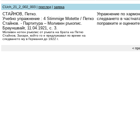
CUch_21_2_002_003 |
преглед
|
заявка
СТАЙНОВ, Петко.
Упражнение по хармон
Учебно упражнение : 4 Stimmige Motette / Петко
следването в частната
Стайнов. - Партитура – Моливен ръкопис.
поправките и оценките
Брауншвайг, 11.04.1921, с. 3.
Моливен нотен ръкопис от ръката на брата на Петко
Стайнов, Захари, който го е придлужавал по време на
следването му в Германия до 1922 г.
< пр