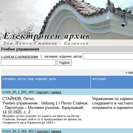
Учебни упражнения
< списък с подкатегории
| заглавие, издание, автор
< пр
заглавие, автор, вид, издание, дата
анотация
CUch_20_2_001_002 |
преглед
|
заявка
СТАЙНОВ, Петко.
Упражнение по хармон
Учебно упражнение : Uebung 1 / Петко Стайнов.
следването в частната
- Партитура – Моливен ръкопис. Брауншвайг,
поправките и оценките
14.10.1920, с. 2.
Моливен нотен ръкопис от ръката на брата на Петко
Стайнов, Захари, който го е придлужавал по време на
следването му в Германия до 1922 г.
CUch_20_2_002_001 |
преглед
|
заявка