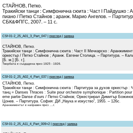
СТАЙНОВ, Петко.
Тракийски танци : Симфонична сюита : Част І Пайдушко : 
пиано / Петко Стайнов ; аранж. Марио Ангелов. – Партитур
СБК&ФПГС, 2007. – 11 с.
CSf-01-2_25_A01_3_Part_047 |
преглед
|
заявка
СТАЙНОВ, Петко.
Тракийски танци : Симфонична сюита : Част ІІ Мечкарско : Аранжимент
оркестър / Петко Стайнов ; Аранж. Евгени Столица. – Партитура. – Ка
[Б. м.] [Б. г.].
Творбата е създадена през 1925 - 1926.
CSf-01-2_25_A02_4_Part_037 |
преглед
|
заявка
СТАЙНОВ, Петко.
Тракийски танци : Симфонична сюита : Партитура за духов оркестър : Ч
танц = Danses Thraces : Suite pour orchestre symphonique : Partition pour o
eme partie Danse d’ours / Петко Стайнов; Оркестрирал Димитър Божино
Цонев. – Партитура. София: ДИ „Наука и изкуство”, 1955. – 126с.
Аранжиментът е направен през ....г.
CSf-01-2_25_A11_4_Part_009+2 |
преглед
|
заявка