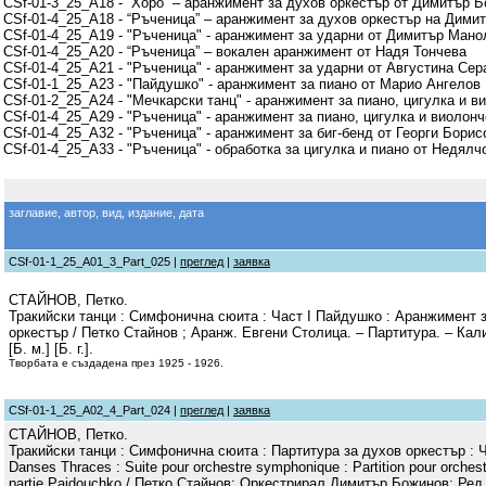
CSf-01-3_25_A18 - “Хоро” – аранжимент за духов оркестър от Димитър 
CSf-01-4_25_A18 - “Ръченица” – аранжимент за духов оркестър на Дими
CSf-01-4_25_A19 - "Ръченица" - аранжимент за ударни от Димитър Мано
CSf-01-4_25_A20 - “Ръченица” – вокален аранжимент от Надя Тончева
CSf-01-4_25_A21 - "Ръченица" - аранжимент за ударни от Августина Се
CSf-01-1_25_A23 - "Пайдушко" - аранжимент за пиано от Марио Ангелов
CSf-01-2_25_A24 - "Мечкарски танц" - аранжимент за пиано, цигулка и 
CSf-01-4_25_A29 - "Ръченица" - аранжимент за пиано, цигулка и виоло
CSf-01-4_25_A32 - "Ръченица" - аранжимент за биг-бенд от Георги Борис
CSf-01-4_25_A33 - "Ръченица" - обработка за цигулка и пиано от Недялч
заглавие, автор, вид, издание, дата
CSf-01-1_25_A01_3_Part_025 |
преглед
|
заявка
СТАЙНОВ, Петко.
Тракийски танци : Симфонична сюита : Част І Пайдушко : Аранжимент 
оркестър / Петко Стайнов ; Аранж. Евгени Столица. – Партитура. – Ка
[Б. м.] [Б. г.].
Творбата е създадена през 1925 - 1926.
CSf-01-1_25_A02_4_Part_024 |
преглед
|
заявка
СТАЙНОВ, Петко.
Тракийски танци : Симфонична сюита : Партитура за духов оркестър : 
Danses Thraces : Suite pour orchestre symphonique : Partition pour orchestr
partie Paidouchko / Петко Стайнов; Оркестрирал Димитър Божинов; Ред