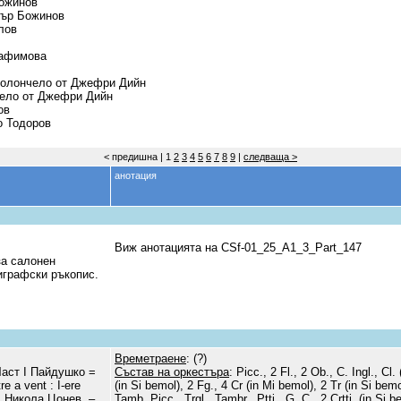
Божинов
тър Божинов
лов
рафимова
виолончело от Джефри Дийн
нчело от Джефри Дийн
ов
о Тодоров
< предишна | 1
2
3
4
5
6
7
8
9
|
следваща >
анотация
Виж анотацията на CSf-01_25_А1_3_Part_147
за салонен
лиграфски ръкопис.
Времетраене
: (?)
Част І Пайдушко =
Състав на оркестъра
: Picc., 2 Fl., 2 Ob., C. Ingl., Cl.
e a vent : I-ere
(in Si bemol), 2 Fg., 4 Cr (in Mi bemol), 2 Tr (in Si bemo
. Никола Цонев. –
Tamb. Picc., Trgl., Tambr., Ptti., G. C., 2 Crtti. (in Si b