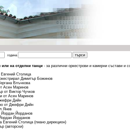
година
 или на отделни танци
- за различни оркестрови и камерни състави и с
т Евгений Столица
 оркестрирал Димитър Божинов
Гергана Влъчкова
от Асен Маринов
ър от Виктор Чучков
ри от Асен Маринов
 Джефри Дийн
ано от Джефри Дийн
ил Янев
а Йордан Йорданов
 Йордан Йорданов
на Евгений Столица (пиано дирекцион)
ър (авторски)