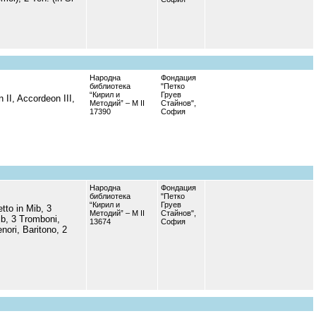
Народна
Фондация
библиотека
"Петко
“Кирил и
Груев
 II, Accordeon III,
Методий” – М II
Стайнов",
17390
София
Народна
Фондация
библиотека
"Петко
“Кирил и
Груев
etto in Mib, 3
Методий” – М II
Стайнов",
Sib, 3 Tromboni,
13674
София
nori, Baritono, 2