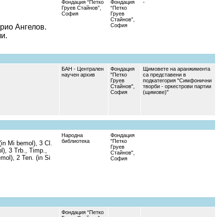
Фондация “Петко
Фондация
-
Груев Стайнов”,
“Петко
София
Груев
Стайнов”,
София
арио Ангелов.
и.
БАН - Централен
Фондация
Щимовете на аранжимента
научен архив
"Петко
са представени в
Груев
подкатегория "Симфонични
Стайнов",
творби - оркестрови партии
София
(щимове)"
Народна
Фондация
библиотека
"Петко
 (in Mi bemol), 3 Cl.
Груев
l), 3 Trb., Timp.,
Стайнов",
emol), 2 Ten. (in Si
София
Фондация “Петко