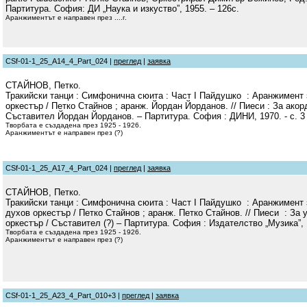
Партитура. София: ДИ „Наука и изкуство”, 1955. – 126с.
Аранжиментът е направен през ....г.
CSf-01-1_25_A14_4_Part_024 |
преглед
|
заявка
СТАЙНОВ, Петко.
Тракийски танци : Симфонична сюита : Част І Пайдушко : Аранжимент 
оркестър / Петко Стайнов ; аранж. Йордан Йорданов. // Пиеси : За акорд
Съставител Йордан Йорданов. – Партитура. София : ДИНИ, 1970. - с. 3 
Творбата е създадена през 1925 - 1926.
Аранжиментът е направен през (?)
CSf-01-1_25_A17_4_Part_024 |
преглед
|
заявка
СТАЙНОВ, Петко.
Тракийски танци : Симфонична сюита : Част І Пайдушко : Аранжимент 
духов оркестър / Петко Стайнов ; аранж. Петко Стайнов. // Пиеси : За
оркестър / Съставител (?) – Партитура. София : Издателство „Музика”, 19
Творбата е създадена през 1925 - 1926.
Аранжиментът е направен през (?)
CSf-01-1_25_A23_4_Part_010+3 |
преглед
|
заявка