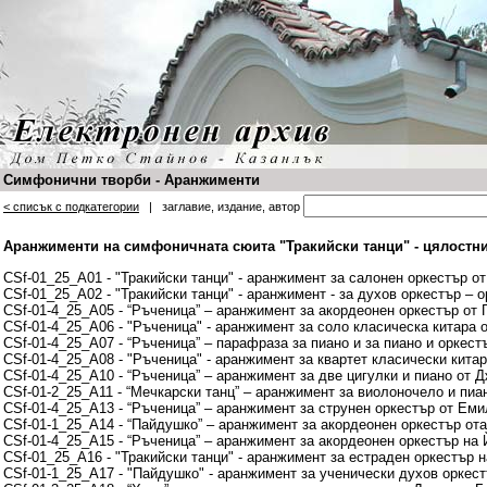
Симфонични творби - Аранжименти
< списък с подкатегории
| заглавие, издание, автор
Аранжименти на симфоничната сюита "Тракийски танци" - цялостни
CSf-01_25_A01 - "Тракийски танци" - аранжимент за салонен оркестър о
CSf-01_25_A02 - "Тракийски танци" - аранжимент - за духов оркестър –
CSf-01-4_25_A05 - “Ръченица” – аранжимент за акордеонен оркестър от 
CSf-01-4_25_A06 - "Ръченица" - аранжимент за соло класическа китара 
CSf-01-4_25_A07 - “Ръченица” – парафраза за пиано и за пиано и оркест
CSf-01-4_25_A08 - "Ръченица" - аранжимент за квартет класически кита
CSf-01-4_25_A10 - “Ръченица” – аранжимент за две цигулки и пиано от
CSf-01-2_25_A11 - “Мечкарски танц” – аранжимент за виолоночело и пи
CSf-01-4_25_A13 - “Ръченица” – аранжимент за струнен оркестър от Ем
CSf-01-1_25_A14 - “Пайдушко” – аранжимент за акордеонен оркестър от
CSf-01-4_25_A15 - “Ръченица” – аранжимент за акордеонен оркестър на
CSf-01_25_A16 - "Тракийски танци" - аранжимент за естраден оркестър 
CSf-01-1_25_A17 - "Пайдушко" - аранжимент за ученически духов оркест