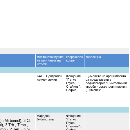
местонахождение
ксероксово
забележка
на оригинала на
копие
нотите
БАН - Централен
Фондация
Щимовете на аранжимента
научен архив
"Петко
са представени в
Груев
подкатегория "Симфонични
Стайнов",
творби - оркестрови партии
София
(щимове)"
Народна
Фондация
библиотека
"Петко
 (in Mi bemol), 3 Cl.
Груев
l), 3 Trb., Timp.,
Стайнов",
emol), 2 Ten. (in Si
София