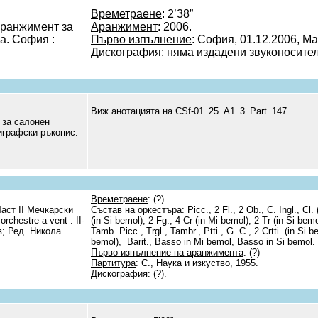
Времетраене
: 2’38”
Аранжимент за
Аранжимент
: 2006.
а. София :
Първо изпълнение
: София, 01.12.2006, М
Дискография
: няма издадени звуконосител
Виж анотацията на CSf-01_25_А1_3_Part_147
 за салонен
лиграфски ръкопис.
Времетраене
: (?)
аст ІІ Мечкарски
Състав на оркестъра
: Picc., 2 Fl., 2 Ob., C. Ingl., Cl.
rchestre a vent : II-
(in Si bemol), 2 Fg., 4 Cr (in Mi bemol), 2 Tr (in Si bemo
в; Ред. Никола
Tamb. Picc., Trgl., Tambr., Ptti., G. C., 2 Crtti. (in Si b
bemol), Barit., Basso in Mi bemol, Basso in Si bemol.
Първо изпълнение на аранжимента
: (?)
Партитура
: С., Наука и изкуство, 1955.
Дискография
: (?).