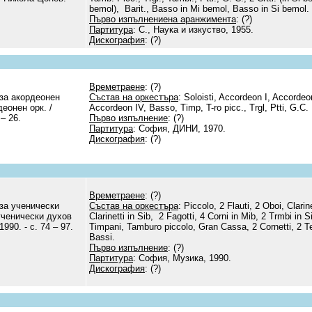
bemol), Barit., Basso in Mi bemol, Basso in Si bemol.
Първо изпълнениена аранжимента
: (?)
Партитура
: С., Наука и изкуство, 1955.
Дискография
: (?)
Времетраене
: (?)
за акордеонен
Състав на оркестъра
: Soloisti, Accordeon I, Accordeon
еонен орк. /
Accordeon IV, Basso, Timp, T-ro picc., Trgl, Ptti, G.C.
– 26.
Първо изпълнение
: (?)
Партитура
: София, ДИНИ, 1970.
Дискография
: (?)
Времетраене
: (?)
за ученически
Състав на оркестъра
: Piccolo, 2 Flauti, 2 Oboi, Clarin
 ученически духов
Clarinetti in Sib, 2 Fagotti, 4 Corni in Mib, 2 Trmbi in 
90. - с. 74 – 97.
Timpani, Tamburo piccolo, Gran Cassa, 2 Cornetti, 2 Te
Bassi.
Първо изпълнение
: (?)
Партитура
: София, Музика, 1990.
Дискография
: (?)